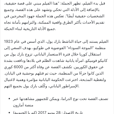
قبل بدء الفيلم، تظهر الجملة: “هذا الفيلم مبني على قصة حقيقية،
بالإضافة إلى الأدلة التي تحكي وتشهد على هذه القصة، وجميع
الشخصيات حقيقية أيضًا”. تعكس هذه الجملة جهود المخرجين في
تقديم الأحداث بأكثر الطرق واقعية الممكنة، والتزامهم بأمانة تجاه
جميع الأدلة التاريخية لبناء الحبكة.
الفيلم يستند إلى حياة الناشط بارك يول، الذي أسس في عام 1923
منظمة “الموجة السوداء” الفوضوية في طوكيو، بهدف السعي إلى
استقلال كوريا خلال فترة الاستعمار الياباني. تزوج بارك يول من
كانيكو فوميكو، امرأة يابانية شاهدت الظلم في بلادها ودافعت بشدة
عن حقوق الكوريين. تكشف القصة عن وفاة أكثر من 6000 كوري
الذين كانوا جزءًا من المنظمة، حيث تم قتلهم بوحشية في اليابان.
ولتغطية المذبحة، اخترعت الحكومة اليابانية مؤامرة وهمية لاغتيال
الإمبراطور الياباني، وكُلف بارك يول بجميع التهم.
تصنف القصة تحت نوع الدراما، ويمكن للجمهور مشاهدتها عبر
منصة أمازون
تاريخ الإصدار: 28 يونيو 2017 (كوريا الجنوبية)