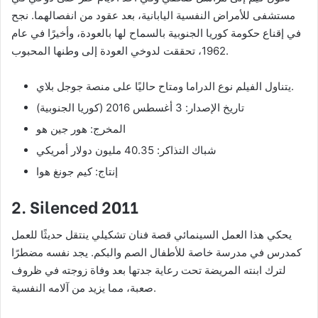
مستشفى للأمراض النفسية اليابانية، بعد عقود من انفصالهما. نجح
في إقناع حكومة كوريا الجنوبية بالسماح لها بالعودة، وأخيرًا في عام
1962، تحققت لدوخي العودة إلى وطنها المحبوب.
يتناول الفيلم نوع الدراما ومتاح حاليًا على منصة جوجل بلاي.
تاريخ الإصدار: 3 أغسطس 2016 (كوريا الجنوبية)
المخرج: هور جين هو
شباك التذاكر: 40.35 مليون دولار أمريكي
إنتاج: كيم جونغ هوا
2. Silenced 2011
يحكي هذا العمل السينمائي قصة فنان تشكيلي ينتقل حديثًا للعمل
كمدرس في مدرسة خاصة للأطفال الصم والبكم. يجد نفسه مضطرًا
لترك ابنته المريضة تحت رعاية جدتها بعد وفاة زوجته في ظروف
صعبة، مما يزيد من آلامه النفسية.