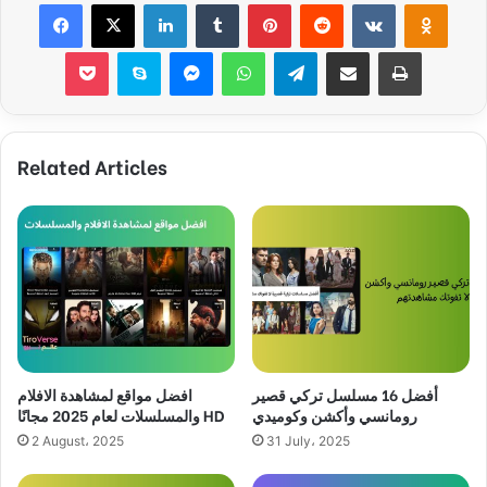
Facebook
X
LinkedIn
Tumblr
Pinterest
Reddit
VKontakte
Odnok
Pocket
Skype
Messenger
WhatsApp
Telegram
Share via Email
Print
Related Articles
أفضل 16 مسلسل تركي قصير
افضل مواقع لمشاهدة الافلام
رومانسي وأكشن وكوميدي
والمسلسلات لعام 2025 مجانًا HD
2 August، 2025
31 July، 2025