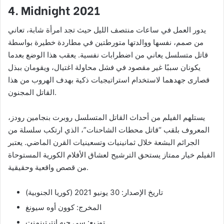
4. Midnight 2021
يدور العمل في ساعات منتصف الليل حيث تجد امرأة شابة، تعاني
من صمم، نفسها ووالدتها متورطتين في مطاردة خطيرة بواسطة
قاتل متسلسل يعاني من اضطرابات نفسية. يعقب هذا الوضع بعدما
يكونان سببًا غير مقصود في فشل محاولة اغتيال، ويقومان ببذل
قصارى جهدهما لاستخدام استراتيجيات ذكية بهدف الهروب من هذا
القاتل المجنون.
يستلهم الفيلم من أحداث القاتل المتسلسل روبرت بنجامين رودز،
المعروف بلقب “قاتل محطات الشاحنات”، الذي ارتكب سلسلة من
الجرائم البشعة خلال ثمانينيات وتسعينيات القرن الماضي. يعتبر
الفيلم خيار ممتاز يستحق الترشيح لعشاق الأفلام الكورية المستوحاة
من قصص واقعية وحقيقية.
تاريخ الإصدار: 30 يونيو 2021 (كوريا الجنوبية)
المخرج: كوون أوه سيونغ
توزيع: سي جيه إنترتينمنت