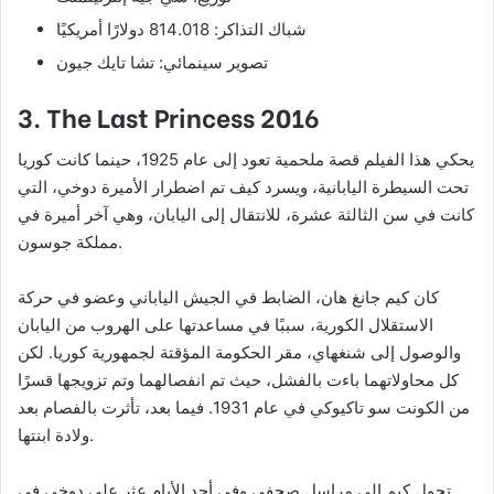
شباك التذاكر: 814.018 دولارًا أمريكيًا
تصوير سينمائي: تشا تايك جيون
3. The Last Princess 2016
يحكي هذا الفيلم قصة ملحمية تعود إلى عام 1925، حينما كانت كوريا
تحت السيطرة اليابانية، ويسرد كيف تم اضطرار الأميرة دوخي، التي
كانت في سن الثالثة عشرة، للانتقال إلى اليابان، وهي آخر أميرة في
مملكة جوسون.
كان كيم جانغ هان، الضابط في الجيش الياباني وعضو في حركة
الاستقلال الكورية، سببًا في مساعدتها على الهروب من اليابان
والوصول إلى شنغهاي، مقر الحكومة المؤقتة لجمهورية كوريا. لكن
كل محاولاتهما باءت بالفشل، حيث تم انفصالهما وتم تزويجها قسرًا
من الكونت سو تاكيوكي في عام 1931. فيما بعد، تأثرت بالفصام بعد
ولادة ابنتها.
تحول كيم إلى مراسل صحفي وفي أحد الأيام عثر على دوخي في