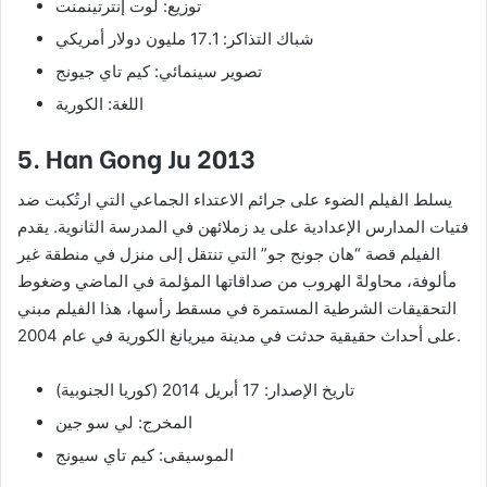
توزيع: لوت إنترتينمنت
شباك التذاكر: 17.1 مليون دولار أمريكي
تصوير سينمائي: كيم تاي جيونج
اللغة: الكورية
5. Han Gong Ju 2013
يسلط الفيلم الضوء على جرائم الاعتداء الجماعي التي ارتُكبت ضد
فتيات المدارس الإعدادية على يد زملائهن في المدرسة الثانوية. يقدم
الفيلم قصة “هان جونج جو” التي تنتقل إلى منزل في منطقة غير
مألوفة، محاولةً الهروب من صداقاتها المؤلمة في الماضي وضغوط
التحقيقات الشرطية المستمرة في مسقط رأسها، هذا الفيلم مبني
على أحداث حقيقية حدثت في مدينة ميريانغ الكورية في عام 2004.
تاريخ الإصدار: 17 أبريل 2014 (كوريا الجنوبية)
المخرج: لي سو جين
الموسيقى: كيم تاي سيونج