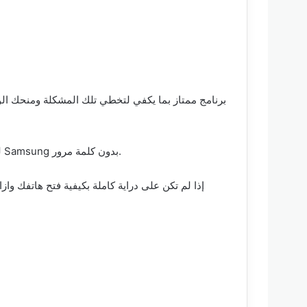
لقد أضاف مؤخرًا ميزة جديدة مذهلة لمستخدمي هواتف سامسونج ، والتي تتيح لك تجاوز عملية التحقق في جوجل وحذف حساب Samsung بدون كلمة مرور.
إذا لم تكن على دراية كاملة بكيفية فتح هاتفك وا