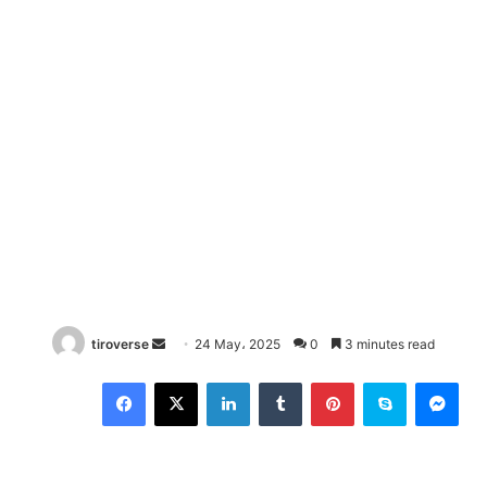
Send
tiroverse
24 May، 2025
0
3 minutes read
an
Facebook
X
LinkedIn
Tumblr
Pinterest
Skype
Mes
email