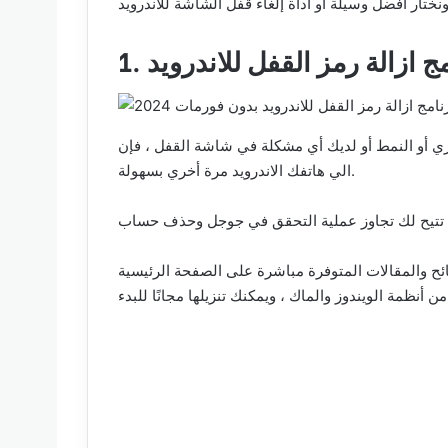
نامج ازالة رمز القفل للاندرويد
شاشة القفل ، فإن Tenorshare 4uKey برنامج ممتاز بما يكفي لتخطي تلك المشكلة ومنحك الوصول
الي هاتفك الاندرويد مرة أخري بسهولة.
صائح والمقالات المتوفرة مباشرة على الصفحة الرئيسية