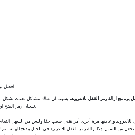
 برنامج ازالة رمز القفل للاندرويد
، بسبب أن هناك مشاكل تحدث بشكل مست
نسيان رمز الفتح او النمط ، ويبدو أنه من المستحيل فتح الهاتف مرة اخري.
فل للاندرويد وإعادتها مرة أخري أمر تقني صعب حقًا وليس من السهل القي
عل من السهل جدًا ازالة رمز القفل للاندرويد في الحال وفتح الهاتف مرة أخ