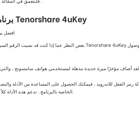
فلنتعمق في المقالة ونختار أفضل وسيلة أو أداة إلغاء قفل الشاشة للاندرويد .
Tenorshare 4uKey
1. بر
بغض النظر عما إذا كنت قد نسيت الرقم السري أو النمط أو لديك أي مشكلة في 
زالة رمز القفل للاندرويد ، فيمكنك الحصول على المساعدة من الأدلة والن
الخاصة بالبرنامج . تدعم هذه الأداة كلاً من أنظمة الويندوز والماك ، ويمكنك تنزيلها مجانًا للبدء.