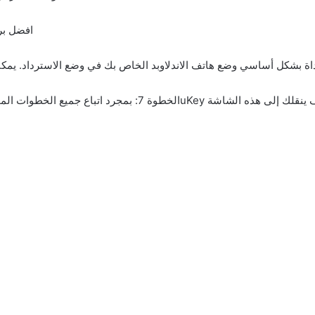
جميع الخطوات الموجودة على جهازك ، اضغط على “التالي” في برنامج 4uKey وسوف ينقلك إلى هذه الشاشة