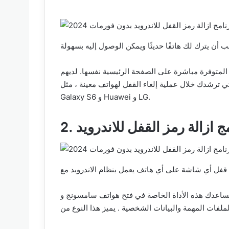
 المتوفرة مباشرة على الصفحة الرئيسية نفسها. لديهم
ك خلال عملية إلغاء القفل لهواتف معينة ، مثل Samsung
Galaxy S6 و Huawei و LG.
نامج ازالة رمز القفل للاندرويد
ن تساعدك هذه الأداة الخاصة في فتح هواتف سامسونج و LG