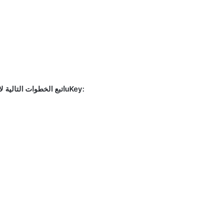
اتبع الخطوات التالية لازالة رمز القفل للاندرويد الخاص بك بنجاح باستخدام 4uKey: