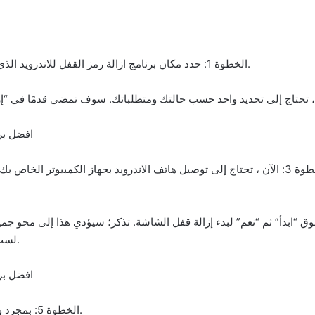
الخطوة 1: حدد مكان برنامج ازالة رمز القفل للاندرويد الذي تم تنزيله على جهاز الكمبيوتر الخاص بك وقم بتشغيله.
الخطوة 3: الآن ، تحتاج إلى توصيل هاتف الاندرويد بجهاز الكمبيوتر الخاص بك ، إذا لم يتم التعرف 
قر فوق “ابدأ” ثم “نعم” لبدء إزالة قفل الشاشة. تذكر؛ سيؤدي هذا إلى محو جمي
لست بحاجة إلى أي من البيانات الموجودة حاليًا في هاتفك.
الخطوة 5: بمجرد وصول عملية الإزالة إلى 100٪ ، سترى شاشة مثل هذه.