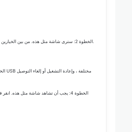
الخطوة 2: سترى شاشة مثل هذه. من بين الخيارين ، تحتاج إلى تحديد واحد حسب حالتك ومتطلباتك. سوف تمضي قدمًا في “إزالة قفل الشاشة” لأن هذا ماتحتاجه في الوقت الحالي.
الخطوة 4: يجب أن تشاهد شاشة مثل هذه. ان