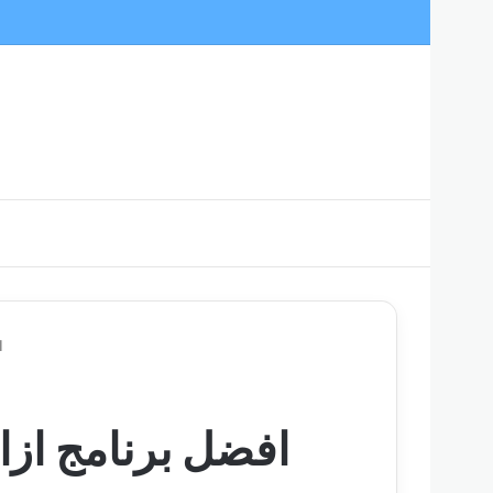
ا
افضل برنامج ازالة