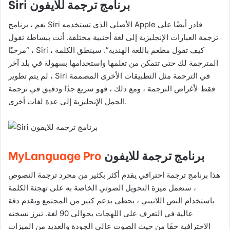
Siri برنامج ترجمة للايفون
نعم ، برنامج Siri الأصلي الذي تستخدمه Apple قادر أيضًا على
ترجمة العبارات الإنجليزية إلى لغة أجنبية مختلفة. أنت ببساطة تقول
، “مرحبًا Siri ، كيف تقول مطعم باللغة الهندية”. سينطق الكلمة
المترجمة لك حتى تتمكن من تعلمها واستخدامها بسهولة في بلد آخر
، لم يتم تطوير Siri في الترجمة مثل التطبيقات الأخرى المصممة
فقط لأغراض الترجمة ، ومع ذلك ، فهو سريع جدًا ودقيق في ترجمة
الجمل الإنجليزية إلى عدة لغات أخرى.
برنامج ترجمة للايفون
MyLanguage Pro
هذا برنامج ترجمة احترافي يقدم أكثر بكثير من مجرد ترجمة النصوص
، ستعمل ميزة التحويل الصوتي الخاصة به على تهجئة الكلمة
باستخدام النص اللاتيني ، يحظى بدعم كبير من المجتمع ويقدم دقة
عالية في التعرف على اللهجات بحوالي 90 لغة. تبرز نسخته
الاحترافية حقًا من حيث الصوت عالي الجودة والعديد من الميزات