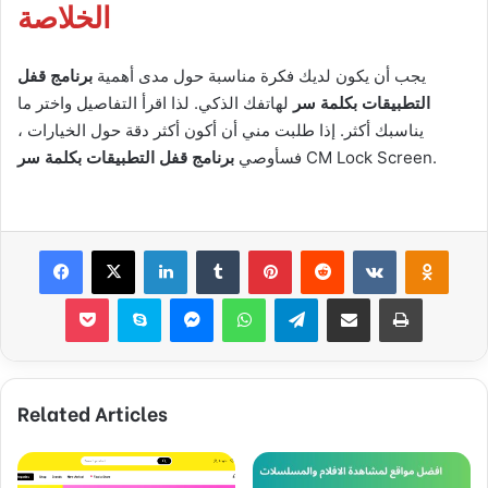
الخلاصة
يجب أن يكون لديك فكرة مناسبة حول مدى أهمية
برنامج قفل
التطبيقات بكلمة سر
لهاتفك الذكي. لذا اقرأ التفاصيل واختر ما
يناسبك أكثر. إذا طلبت مني أن أكون أكثر دقة حول الخيارات ،
CM Lock Screen.
فسأوصي
برنامج قفل التطبيقات بكلمة سر
Facebook
X
LinkedIn
Tumblr
Pinterest
Reddit
VKontakte
Odnok
Pocket
Skype
Messenger
WhatsApp
Telegram
Share via Email
Print
Related Articles