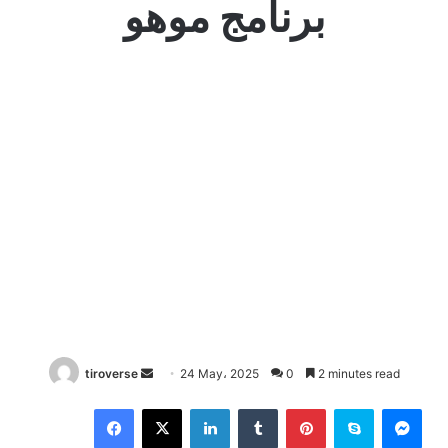
برنامج موهو
Send
tiroverse
24 May، 2025
0
2 minutes read
an
Facebook
X
LinkedIn
Tumblr
Pinterest
Skype
Mes
email