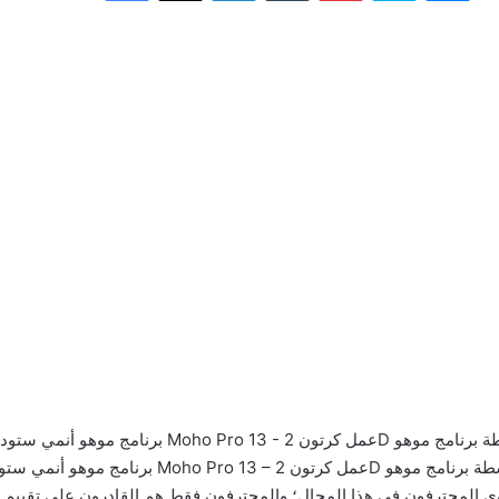
أنمي ستوديو Moho Pro 13 – عمل كرتون 2D واسطة برنامج موهو
المحترفون في هذا المجال؛ والمحترفون فقط هم القادرون علي تقييم أدا