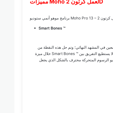
مميزات Moho لعمل كرتون 2D
Smart Bones ™
معين في المشهد النهائي؛ وتم حل هذه النقطة من
خلال ميزة Smart Bones ™ والتي يمكنها تجميع الصور وراء بعضها البعض بشكل ناعم بحيث يتمكن المُشاهد من رؤية الحركة ثلاثية الأبعاد وكأنها حركة واقعية ولا يستطيع التفريق بين
ديو الرسوم المتحركة محترف بالشكل الذي يجعل