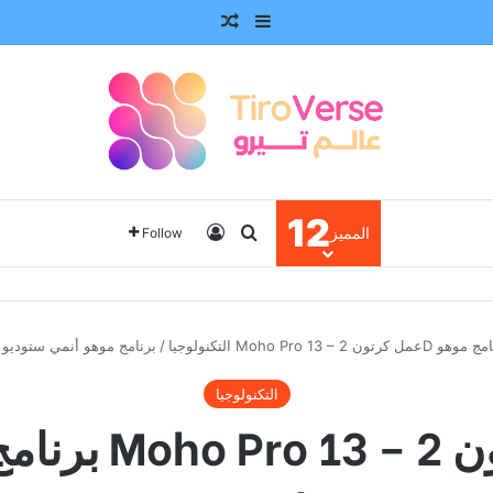
Random Article
Sidebar
12
Log In
Search for
المميز
Follow
عمل كرتون 2D بواسطة برنامج موهو
التكنولوجيا
/
التكنولوجيا
برنامج موهو أ