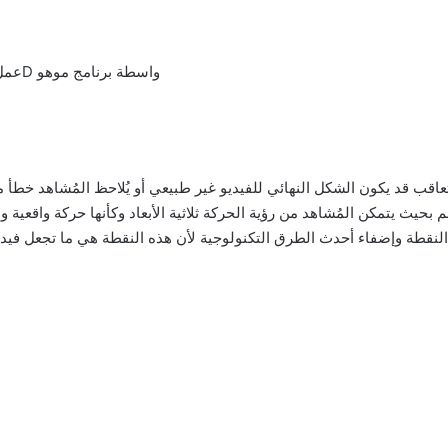
برنامج موهو أنمي ستوديو Moho Pro 13 – عمل كرتون 2D واسطة برنامج موهو
قب قد يكون الشكل النهائي للفيديو غير طبيعي أو يُلاحظ المُشاهد خطأ 
 النقطة وإضفاء أحدث الطرق التكنولوجية لأن هذه النقطة هي ما تجعل في