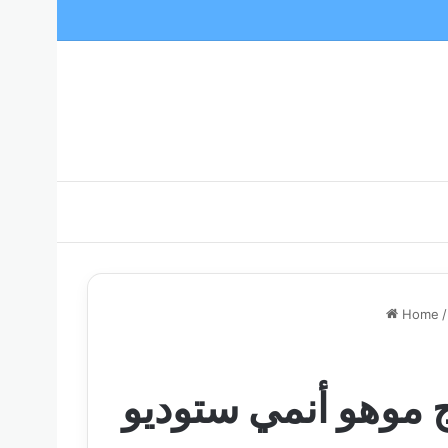
Home
/
نمي ستوديو Moho Pro 13 – عمل كرتون 2D بواسطة