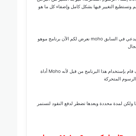
م وتستطيع التغيير فيها بشكل كامل وإضفاء كل ما هو
نعرض لكم الآن برنامج موهو moho للتحميل علي الكمبيوتر؛ والذي كان يدعي في السابق Anime Studio Pro هذا البرنامج هو أداة ذكية جداً في إنشاء الرسوم المتحركة ثنائية الأبعاد
أداة Moho لها واجهة سهلة الإستخدام ومميزات مهمة جداً ويمكنك أن تتعلم التعامل معه والإستفادة منه بسرعة؛ ولكن تعلم علي يد مُحترف قام بإستخدام هذا البرنامج من قبل لأنه
ا ولكن لمدة محددة وبعدها تضطر لدفع النقود لتستمر