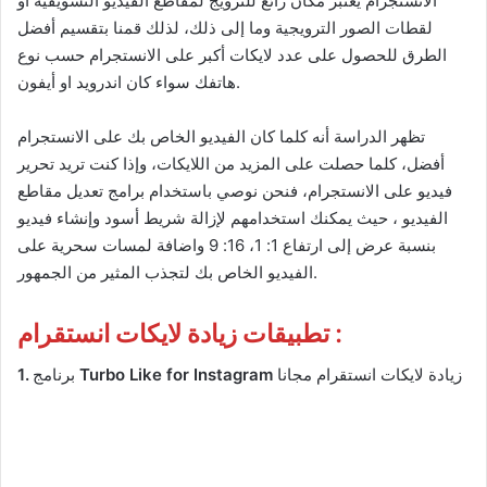
الانستجرام يعتبر مكان رائع للترويج لمقاطع الفيديو التسويقية او
لقطات الصور الترويجية وما إلى ذلك، لذلك قمنا بتقسيم أفضل
الطرق للحصول على عدد لايكات أكبر على الانستجرام حسب نوع
هاتفك سواء كان اندرويد او أيفون.
تظهر الدراسة أنه كلما كان الفيديو الخاص بك على الانستجرام
أفضل، كلما حصلت على المزيد من اللايكات، وإذا كنت تريد تحرير
فيديو على الانستجرام، فنحن نوصي باستخدام برامج تعديل مقاطع
الفيديو ، حيث يمكنك استخدامهم لإزالة شريط أسود وإنشاء فيديو
بنسبة عرض إلى ارتفاع 1: 1، 16: 9 واضافة لمسات سحرية على
الفيديو الخاص بك لتجذب المثير من الجمهور.
تطبيقات زيادة لايكات انستقرام :
زيادة لايكات انستقرام مجانا
Turbo Like for Instagram
برنامج
1.