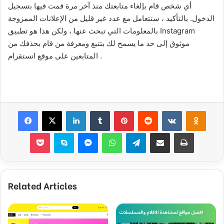
أي شخص قام بإلغاء متابعتك منذ آخر مرة قمت فيها بتسجيل
الدخول. بالتأكيد ، ستتعامل مع عدد غير قليل من الإعلانات الممزوجة
بالمعلومات التي تبحث عنها ، ولكن هذا هو تطبيق Instagram
موثوق إلى حد ما يسمح لك بتتبع ومعرفة من قام بحذفك من
المتابعين على موقع انستقرام .
Facebook
X
LinkedIn
Tumblr
Pinterest
Reddit
VKontakte
Odnok
Pocket
Skype
Messenger
WhatsApp
Telegram
Share via Email
Print
Related Articles