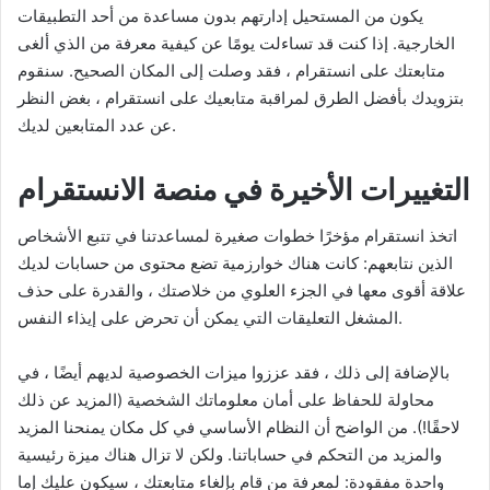
يكون من المستحيل إدارتهم بدون مساعدة من أحد التطبيقات
الخارجية. إذا كنت قد تساءلت يومًا عن كيفية معرفة من الذي ألغى
متابعتك على انستقرام ، فقد وصلت إلى المكان الصحيح. سنقوم
بتزويدك بأفضل الطرق لمراقبة متابعيك على انستقرام ، بغض النظر
عن عدد المتابعين لديك.
التغييرات الأخيرة في منصة الانستقرام
اتخذ انستقرام مؤخرًا خطوات صغيرة لمساعدتنا في تتبع الأشخاص
الذين نتابعهم: كانت هناك خوارزمية تضع محتوى من حسابات لديك
علاقة أقوى معها في الجزء العلوي من خلاصتك ، والقدرة على حذف
المشغل التعليقات التي يمكن أن تحرض على إيذاء النفس.
بالإضافة إلى ذلك ، فقد عززوا ميزات الخصوصية لديهم أيضًا ، في
محاولة للحفاظ على أمان معلوماتك الشخصية (المزيد عن ذلك
لاحقًا!). من الواضح أن النظام الأساسي في كل مكان يمنحنا المزيد
والمزيد من التحكم في حساباتنا. ولكن لا تزال هناك ميزة رئيسية
واحدة مفقودة: لمعرفة من قام بإلغاء متابعتك ، سيكون عليك إما