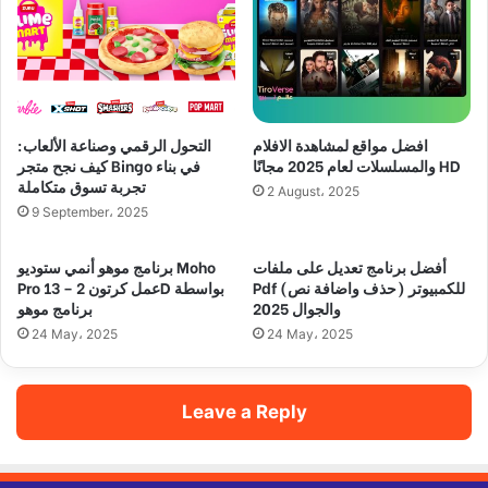
افضل مواقع لمشاهدة الافلام
التحول الرقمي وصناعة الألعاب:
والمسلسلات لعام 2025 مجانًا HD
كيف نجح متجر Bingo في بناء
تجربة تسوق متكاملة
2 August، 2025
9 September، 2025
أفضل برنامج تعديل على ملفات
برنامج موهو أنمي ستوديو Moho
Pdf (حذف واضافة نص) للكمبيوتر
Pro 13 – عمل كرتون 2D بواسطة
والجوال 2025
برنامج موهو
24 May، 2025
24 May، 2025
Leave a Reply