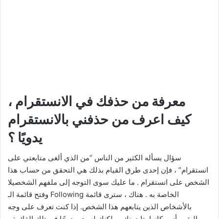
معرفة من حذفك في الانستقرام ،
كيف اعرف من حذفني بالانستقرام
يدويًا ؟
سؤال يسأله الكثير من الناس “من الذي ألغى متابعتي على
انستقرام” ، فإن إحدى طرق القيام بذلك هي التحقق من حساب هذا
الشخص على انستقرام . ما عليك سوى التوجه إلى ملفهم الشخصيلا
وفتح قائمة الـ Following الخاصة به . هناك ، سترى قائمة
بالأشخاص الذين يتابعهم هذا الشخص. إذا كنت تعرف على وجه
اليقين أنهم كانوا يتابعونك ، ولكنك لست مدرجًا في تلك القائمة ،