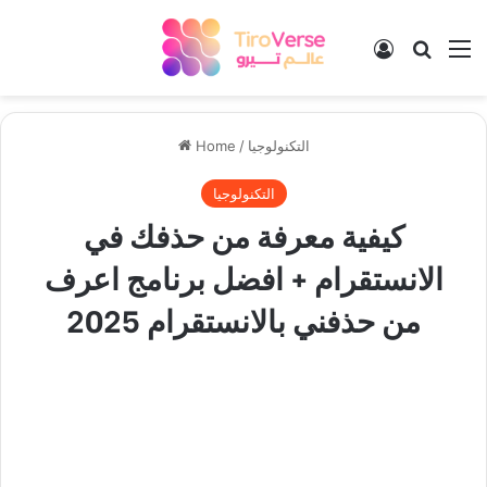
Log In
Search
M
التكنولوجيا
/
Home
التكنولوجيا
كيفية معرفة من حذفك في
الانستقرام + افضل برنامج اعرف
من حذفني بالانستقرام 2025