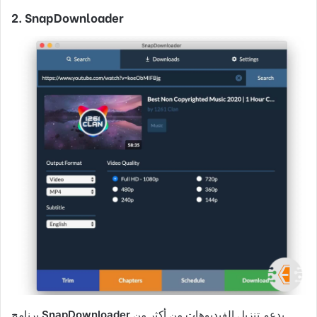
2. SnapDownloader
يدعم تنزيل الفيديوهات من أكثر من
SnapDownloader
برنامج